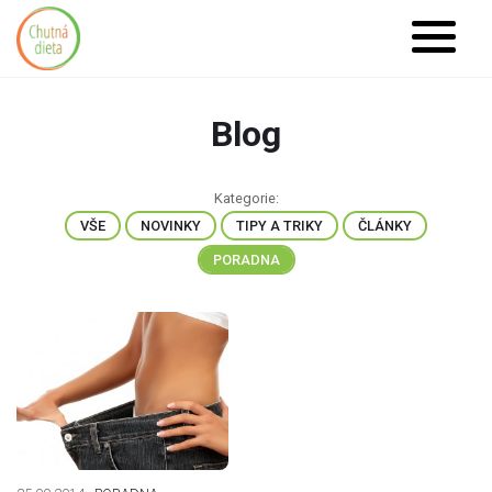
https://www.high-
endrolex.com/26
Blog
Kategorie:
VŠE
NOVINKY
TIPY A TRIKY
ČLÁNKY
PORADNA