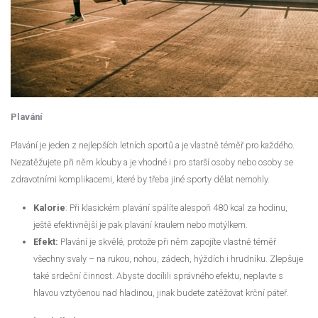
Plavání
Plavání je jeden z nejlepších letních sportů a je vlastně téměř pro každého.
Nezatěžujete při něm klouby a je vhodné i pro starší osoby nebo osoby se
zdravotními komplikacemi, které by třeba jiné sporty dělat nemohly.
Kalorie
: Při klasickém plavání spálíte alespoň 480 kcal za hodinu,
ještě efektivnější je pak plavání kraulem nebo motýlkem.
Efekt:
Plavání je skvělé, protože při něm zapojíte vlastně téměř
všechny svaly – na rukou, nohou, zádech, hýždích i hrudníku. Zlepšuje
také srdeční činnost. Abyste docílili správného efektu, neplavte s
hlavou vztyčenou nad hladinou, jinak budete zatěžovat krční páteř.