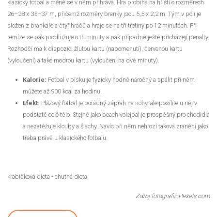
klasický fotbal a méně se v něm přihrává. Hra probíhá na hřišti o rozměrech
26–28 x 35–37 m, přičemž rozměry branky jsou 5,5 x 2,2 m. Tým v poli je
složen z brankáře a čtyř hráčů a hraje se na tři třetiny po 12 minutách. Při
remíze se pak prodlužuje o tři minuty a pak případně ještě přicházejí penalty.
Rozhodčí ma k dispozici žlutou kartu (napomenutí), červenou kartu
(vyloučení) a také modrou kartu (vyloučení na dvě minuty).
Kalorie:
Fotbal v písku je fyzicky hodně náročný a spálit při něm
můžete až 900 kcal za hodinu.
Efekt:
Plážový fotbal je pořádný zápřah na nohy, ale posílíte u něj v
podstatě celé tělo. Stejně jako beach volejbal je prospěšný pro chodidla
a nezatěžuje klouby a šlachy. Navíc při něm nehrozí taková zranění jako
třeba právě u klasického fotbalu.
krabičková dieta
- chutná dieta
Zdroj fotografií: Pexels.com