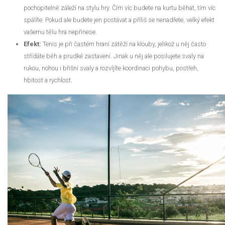
pochopitelně záleží na stylu hry. Čím víc budete na kurtu běhat, tím víc
spálíte. Pokud ale budete jen postávat a příliš se nenadřete, velký efekt
vašemu tělu hra nepřinese.
Efekt:
Tenis je při častém hraní zátěží na klouby, jelikož u něj často
střídáte běh a prudké zastavení. Jinak u něj ale posilujete svaly na
rukou, nohou i břišní svaly a rozvíjíte koordinaci pohybu, postřeh,
hbitost a rychlost.