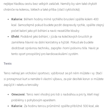
nejlépe hladkou cestu bez velkých zatáček. Neměly by vám také chybět
chrániče na kolenou, loktech a také přilba (stačí cyklistická).
Kalorie:
Během hodiny mírně rychlého bruslení spálíte kolem 400
kcal. Samozřejmě pokud budete jezdit doopravdy rychle, spálíte stejný
počet kalorií jako při běhání a navíc nezatížíte klouby.
Efekt:
Podobně jako běhání, i jízda na kolečkových bruslích je
zaměřena hlavně na dolní končetiny a hýždě. Pokud ale budete
dodržovat správnou techniku, zapojíte i horní polovinu těla. Navíc je
tento sport prospěšný pro kardiovaskulární systém.
Tenis
Tenis nehrají jen vrcholoví sportovci, vyblbnout se při něm můžete i vy. Stačí
si pronajmout kurt a nemáte-li vlastní výbavu, za pár desítek korun si můžete
zapůjčit i raketu a tenisáky
Omezení:
Tenis není vhodný pro lidi s nadváhou a pro ty, kteří mají
problémy s pohybovým aparátem.
Kalorie:
Za hodinu tenisu průměrně spálíte přibližně 500 kcal, ale