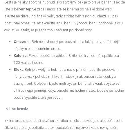
Jestli je nějaký sport na hubnutí jako stvořený, pak je to právě běhání. Pakliže
jste s během teprve začali nebo jste se k němu po nějaké době vrátili,
zkuste nejdříve „indiánský běh“, tedy střídat běh s rychlou chůzí. Tu pak
postupně omezujte, až skončíte jen u běhu. Výhodou běhu podobně jako u
cyklistiky je fakt, že je zadarmo. Stačí mít jen dobré boty.
Omezení:
Běh není vhodný pro obézní lidi a také pro ty, kteří trpějí
nějakým onemocněním srdce.
Kalorie:
Pokud poběžíte rychlostí 8 kilometrů v hodině, spálíte cca
720 kcal za hodinu.
Efekt:
Běh je skvělý na hubnutí a navíc při něm posílíte především
nohy. Je však potřeba mít kvalitní obuv, jinak budou vaše klouby a
šlachy trpět. Oblečeni byste měli být při běhu tak akorát, abyste se
cítili co nejpříjemněji. Když budete mít hodně vrstev, budete se hodně
potit a vypotíte z těla jen vodu.
In-line brusle
In-line brusle jsou další skvělou aktivitou na léto a pokud jste alespoň trochu
šikovní, jistě si je oblíbíte. Jste-li začátečníci, nejprve zkuste rovný terén,