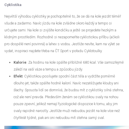
Cyklistika
Největší výhodou cyklistiky je pochopitelně to, že se dá na kole jezdit téměř
všude a zadarmo. Navíc jízdu na kole zvládne skoro každý a tempo si
určujete sami. Na kole si zvýšíte kondičku a ještě se projedete hezkým a
klidným prostředím. Rozhodně si nezapomeňte cyklistickou přílbu (ačkoli
pro dospělé není povinná) a lahev s vodou. Jestliže nevíte, kam na výlet se
vydat, inspiraci najdete třeba na ČT Sport v pořadu Cyklotoulky.
Kalorie
: Za hodinu na kole spálíte přibližně 680 kcal. Vše samozřejmě
záleží na vaší váze a tempu a způsobu jízdy.
Efekt
: Cyklistikou posilujete spodní část těla a vydržíte poměrně
dlouho jet, takže spálíte hodně kalorií. Navíc nezatěžujete klouby ani
šlachy. Spousta lidí se domnívá, že budou mít z cyklistiky silná stehna,
což ale není pravda. Především ženám se cyklistikou svaly na nohou
pouze zpevní, jelikož nemají fyziologické dispozice k tomu, aby jim
svaly rapidně narostly. Jestliže muži nebudou jezdit na kole více než
čtyřikrát týdně, pak ani oni nebudou mít stehna samý sval.